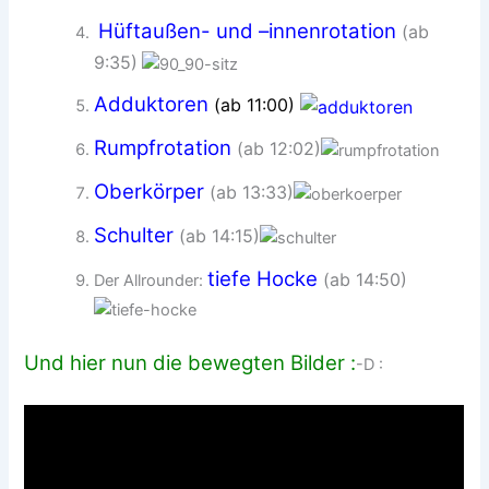
Hüftaußen- und –innenrotation
(ab
9:35)
Adduktoren
(ab 11:00)
Rumpfrotation
(ab 12:02)
Oberkörper
(ab 13:33)
Schulter
(ab 14:15)
tiefe Hocke
(ab 14:50)
Der Allrounder:
Und hier nun die bewegten Bilder :
-D :