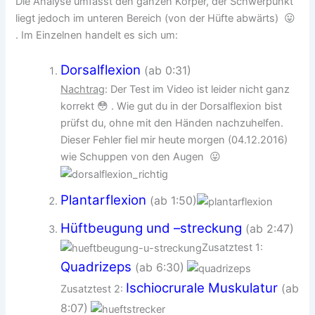
Die Analyse umfasst den ganzen Körper, der Schwerpunkt
liegt jedoch im unteren Bereich (von der Hüfte abwärts) 😛
. Im Einzelnen handelt es sich um:
Dorsalflexion
(ab 0:31)
Nachtrag
: Der Test im Video ist leider nicht ganz
korrekt 😳 . Wie gut du in der Dorsalflexion bist
prüfst du, ohne mit den Händen nachzuhelfen.
Dieser Fehler fiel mir heute morgen (04.12.2016)
wie Schuppen von den Augen 😛
Plantarflexion
(ab 1:50)
Hüftbeugung und –streckung
(ab 2:47)
Zusatztest 1:
Quadrizeps
(ab 6:30)
Ischiocrurale Muskulatur
(ab
Zusatztest 2:
8:07)