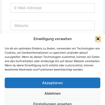
E-
Mail-
Adresse
Website
Einwilligung verwalten
Um dir ein optimales Erlebnis zu bieten, verwenden wir Technologien wie
Cookies, um Geräteinformationen zu speichern und/oder darauf
zuzugreifen. Wenn du diesen Technologien zustimmst, können wir Daten
Diese Website verwendet Akismet, um Spam zu reduzieren.
wie das Surfverhalten oder eindeutige IDs auf dieser Website verarbeiten.
Wenn du deine Einwillligung nicht erteilst oder zurückziehst, können
Erfahre, wie deine Kommentardaten verarbeitet werden.
bestimmte Merkmale und Funktionen beeinträchtigt werden.
Akzeptieren
Ablehnen
Copyright © 2014 - 2026 Laufen und Fitness | value sharing
Einstellungen ansehen