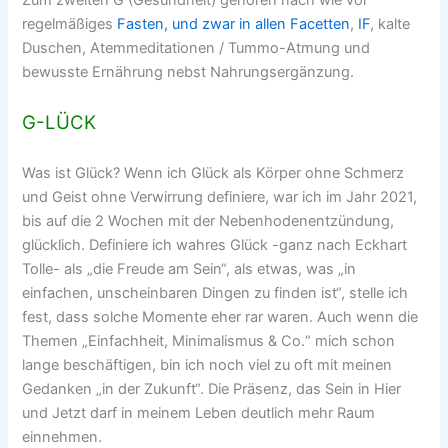
Zum zweiten G (Gesundheit) gehören nach wie vor
regelmäßiges
Fasten, und zwar in allen Facetten
,
IF
, kalte
Duschen, Atemmeditationen / Tummo-Atmung und
bewusste Ernährung nebst Nahrungsergänzung.
G-LÜCK
Was ist Glück? Wenn ich Glück als Körper ohne Schmerz
und Geist ohne Verwirrung definiere, war ich im Jahr 2021,
bis auf die 2 Wochen mit der Nebenhodenentzündung,
glücklich. Definiere ich wahres Glück -ganz nach Eckhart
Tolle- als „die Freude am Sein“, als etwas, was „in
einfachen, unscheinbaren Dingen zu finden ist“, stelle ich
fest, dass solche Momente eher rar waren. Auch wenn die
Themen „Einfachheit, Minimalismus & Co.“ mich schon
lange beschäftigen, bin ich noch viel zu oft mit meinen
Gedanken „in der Zukunft“. Die Präsenz, das Sein in Hier
und Jetzt darf in meinem Leben deutlich mehr Raum
einnehmen.