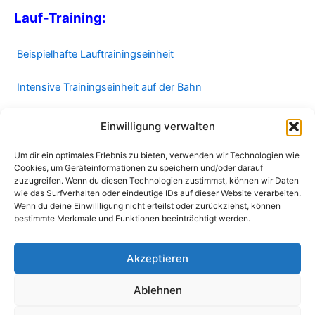
Lauf-Training:
Beispielhafte Lauftrainingseinheit
Intensive Trainingseinheit auf der Bahn
Kurze, effektive Trainingseinheit
Einwilligung verwalten
Um dir ein optimales Erlebnis zu bieten, verwenden wir Technologien wie
Cookies, um Geräteinformationen zu speichern und/oder darauf
zuzugreifen. Wenn du diesen Technologien zustimmst, können wir Daten
In dem Beitrag „
Der Lauf-Adventskalender 2015
“ kannst du
wie das Surfverhalten oder eindeutige IDs auf dieser Website verarbeiten.
nachlesen, was hinter dieser Idee steckte 😀 .
Wenn du deine Einwillligung nicht erteilst oder zurückziehst, können
bestimmte Merkmale und Funktionen beeinträchtigt werden.
Akzeptieren
Foto: „Buchmann privat“; D.Sign, Katzer-Design.de, © D.
Katzer, „Sportschuh“ – jeweils modifiziert.
Ablehnen