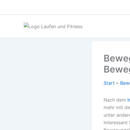
Zum
Inhalt
springen
Beweg
Bewe
Start
Bewe
Nach dem
I
mehr mit de
unter ander
Interessant