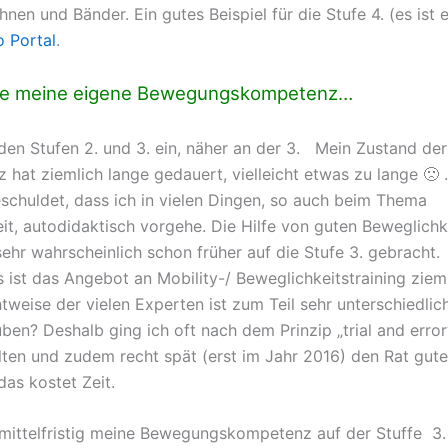
nen und Bänder. Ein gutes Beispiel für die Stufe 4. (es ist
o Portal
.
ze meine eigene Bewegungskompetenz…
en Stufen 2. und 3. ein, näher an der 3. Mein Zustand de
hat ziemlich lange gedauert, vielleicht etwas zu lange 🙁 .
schuldet, dass ich in vielen Dingen, so auch beim Thema
it, autodidaktisch vorgehe. Die Hilfe von guten Beweglich
sehr wahrscheinlich schon früher auf die Stufe 3. gebracht.
s ist das Angebot an Mobility-/ Beweglichkeitstraining ziem
tweise der vielen Experten ist zum Teil sehr unterschiedlic
ben? Deshalb ging ich oft nach dem Prinzip „trial and error
elten und zudem recht spät (erst im Jahr 2016) den Rat gute
 das kostet Zeit.
mittelfristig meine Bewegungskompetenz auf der Stuffe 3.