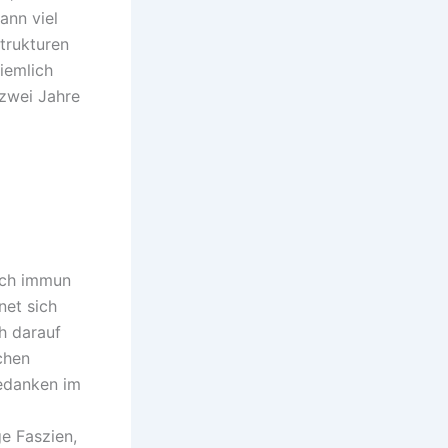
ann viel
trukturen
iemlich
zwei Jahre
lich immun
et sich
h darauf
chen
Gedanken im
e Faszien,