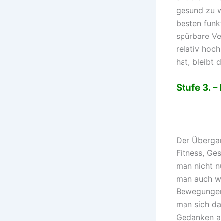
gesund zu w
besten funk
spürbare Ve
relativ hoc
hat, bleibt 
Stufe 3. 
Der Übergang
Fitness, Ge
man nicht n
man auch we
Bewegungen 
man sich da
Gedanken ab