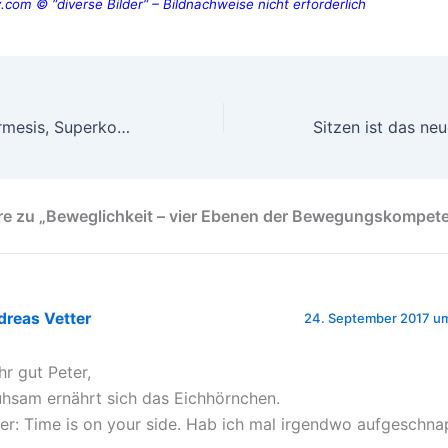
.com © “diverse Bilder“ – Bildnachweise nicht erforderlich
Antifragilität, Hormesis, Superkompensation – mit Heuristiken und Via Negativa das Optimum erreichen; Teil 2
e zu „Beweglichkeit – vier Ebenen der Bewegungskompet
dreas Vetter
24. September 2017 um
hr gut Peter,
hsam ernährt sich das Eichhörnchen.
er: Time is on your side. Hab ich mal irgendwo aufgeschna