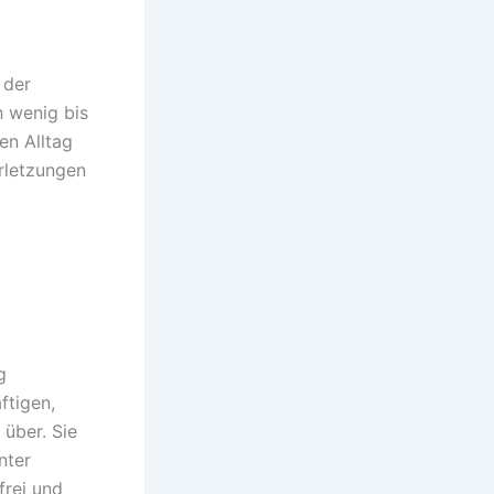
 der
 wenig bis
en Alltag
erletzungen
g
ftigen,
über. Sie
nter
rei und