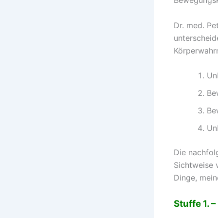
Bewegungs
Dr. med. Pe
unterscheid
Körperwahrn
Un
Be
Be
Un
Die nachfol
Sichtweise 
Dinge, meine
Stuffe 1.