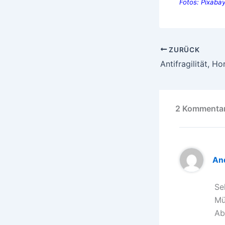
Fotos: Pixabay
ZURÜCK
2 Kommentar
An
Se
Mü
Ab