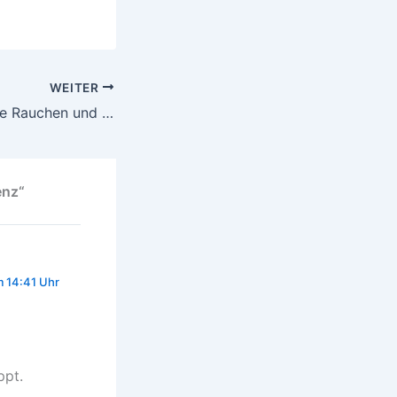
WEITER
Sitzen ist das neue Rauchen und Stehen ist das neue Sitzen – sind wir noch zu retten?
enz“
 14:41 Uhr
ppt.