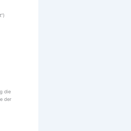
t“)
g die
se der