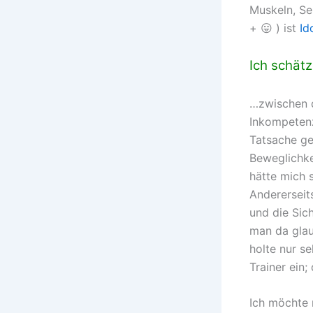
Muskeln, Seh
+ 😛 ) ist
Id
Ich schät
…zwischen d
Inkompetenz 
Tatsache ge
Beweglichke
hätte mich 
Andererseit
und die Sich
man da glau
holte nur s
Trainer ein;
Ich möchte 