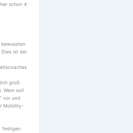
 eher schon 4
r bewussten
 Dies ist der
keitscoaches
lich groß
h. Wem soll
“ vor und
r Mobility-
 festigen