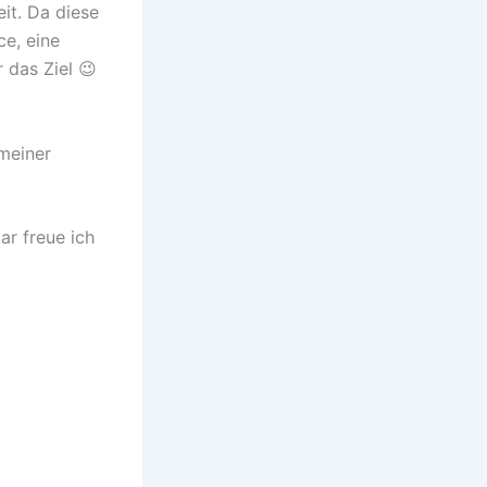
it. Da diese
ce, eine
 das Ziel 😉
 meiner
r freue ich