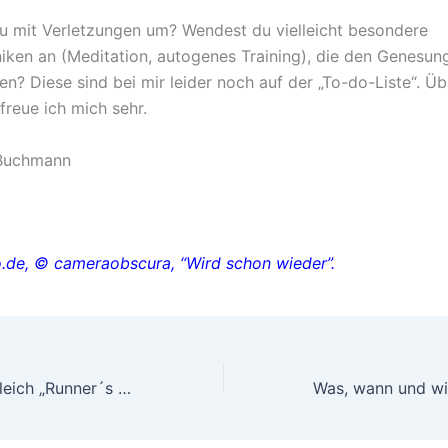
u mit Verletzungen um? Wendest du vielleicht besondere
iken an (Meditation, autogenes Training), die den Genesu
en? Diese sind bei mir leider noch auf der „To-do-Liste“. Ü
reue ich mich sehr.
 Buchmann
io.de, © cameraobscura, “Wird schon wieder”.
„Flow“ ist nicht gleich „Runner´s High“