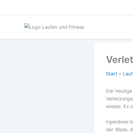
Zum
Inhalt
springen
Verle
Start
Lauf
Der heutige
Verletzungsp
wieder. Es i
Irgendwie i
der Wade, d