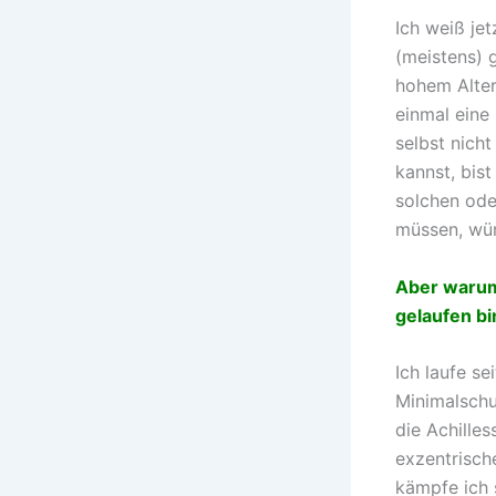
Ich weiß je
(meistens) g
hohem Alter
einmal eine
selbst nich
kannst, bist
solchen ode
müssen, wü
Aber warum
gelaufen bi
Ich laufe se
Minimalsch
die Achilles
exzentrisch
kämpfe ich 