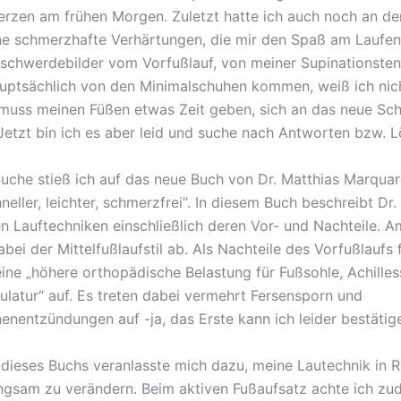
rzen am frühen Morgen. Zuletzt hatte ich auch noch an de
ne schmerzhafte Verhärtungen, die mir den Spaß am Laufen
schwerdebilder vom Vorfußlauf, von meiner Supinationste
hauptsächlich von den Minimalschuhen kommen, weiß ich nich
 muss meinen Füßen etwas Zeit geben, sich an das neue Sc
etzt bin ich es aber leid und suche nach Antworten bzw. 
Suche stieß ich auf das neue Buch von Dr. Matthias Marquar
neller, leichter, schmerzfrei“. In diesem Buch beschreibt Dr
en Lauftechniken einschließlich deren Vor- und Nachteile. 
bei der Mittelfußlaufstil ab. Als Nachteile des Vorfußlaufs f
ine „höhere orthopädische Belastung für Fußsohle, Achille
atur“ auf. Es treten dabei vermehrt Fersensporn und
nenentzündungen auf -ja, das Erste kann ich leider bestätig
 dieses Buchs veranlasste mich dazu, meine Lautechnik in 
angsam zu verändern. Beim aktiven Fußaufsatz achte ich z