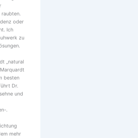
r
 raubten.
ndenz oder
t. Ich
huhwerk zu
Lösungen.
dt „natural
. Marquardt
Am besten
ührt Dr.
ssehne und
en-.
Richtung
udem mehr