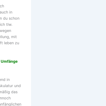
ich
 auch in
nn du schon
ch tlw.
bewegen
llung, mit
ft leben zu
r Umfänge
end in
kulatur und
lmäßig das
ennoch
anfänglichen