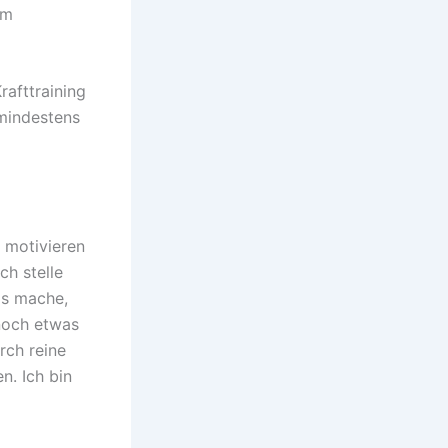
im
rafttraining
 mindestens
u motivieren
ch stelle
ps mache,
 noch etwas
rch reine
n. Ich bin