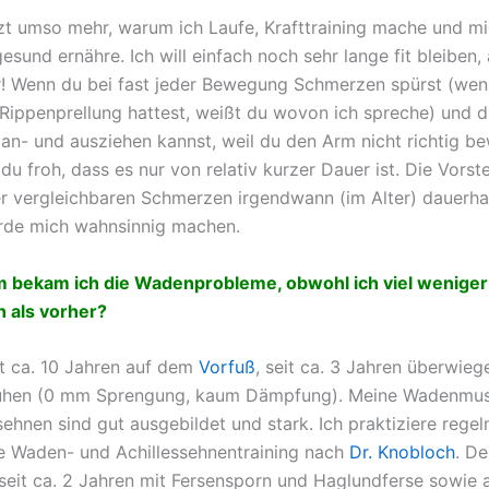
tzt umso mehr, warum ich Laufe, Krafttraining mache und m
esund ernähre. Ich will einfach noch sehr lange fit bleiben,
! Wenn du bei fast jeder Bewegung Schmerzen spürst (we
 Rippenprellung hattest, weißt du wovon ich spreche) und di
t an- und ausziehen kannst, weil du den Arm nicht richtig 
 du froh, dass es nur von relativ kurzer Dauer ist. Die Vorste
r vergleichbaren Schmerzen irgendwann (im Alter) dauerha
rde mich wahnsinnig machen.
 bekam ich die Wadenprobleme, obwohl ich viel wenige
n als vorher?
it ca. 10 Jahren auf dem
Vorfuß
, seit ca. 3 Jahren überwieg
uhen (0 mm Sprengung, kaum Dämpfung). Meine Wadenmus
sehnen sind gut ausgebildet und stark. Ich praktiziere rege
e Waden- und Achillessehnentraining nach
Dr. Knobloch
. D
seit ca. 2 Jahren mit Fersensporn und Haglundferse sowie 