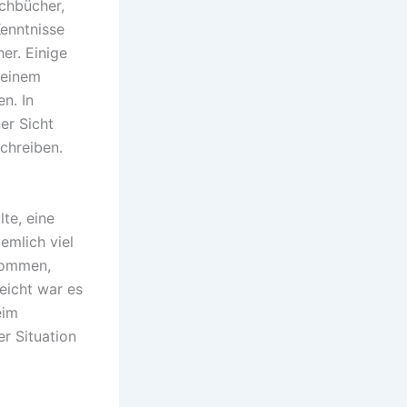
achbücher,
Kenntnisse
er. Einige
meinem
n. In
er Sicht
chreiben.
te, eine
emlich viel
enommen,
eicht war es
eim
r Situation