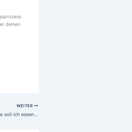
ngsprozess
ber deinen
WEITER
Was, wann und wie soll ich essen? Eine allgemeingültige Anleitung nicht nur für Läufer!