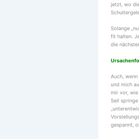
jetzt, wo d
Schultergele
Solange „nu
fit halten. 
die nächste
Ursachenfo
Auch, wenn e
und mich au
mir vor, wi
Seil springe
„unterentwic
Vorstellungs
gespannt, o