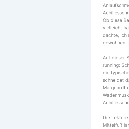
Anlaufschme
Achillesseh
Ob diese Be
vielleicht 
dachte, ich
gewöhnen. J
Auf dieser 
running: Sch
die typisch
schneidet da
Marquardt e
Wadenmuskul
Achillesseh
Die Lektüre
Mittelfuß l