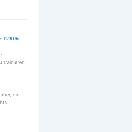
m 11:18 Uhr
e
 trainieren.
abei, die
hts