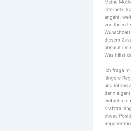
Meine Motiva
Internet). 
angeht, weit
von Ihnen l
Wunschzette
diesem Zusa
absolut les
Was hälst d
Ich frage m
längere Reg
und intensi
denn eigent
einfach nic
Krafttraini
etwas Posit
Regeneratio