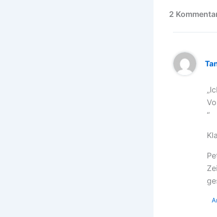
2 Kommentare
Tan
„I
Vo
“
Kl
Pe
Ze
ge
A