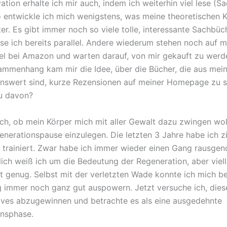
tion erhalte ich mir auch, indem ich weiterhin viel lese (S
So entwickle ich mich wenigstens, was meine theoretischen 
er. Es gibt immer noch so viele tolle, interessante Sachbüch
ese ich bereits parallel. Andere wiederum stehen noch auf 
l bei Amazon und warten darauf, von mir gekauft zu werde
mmenhang kam mir die Idee, über die Bücher, die aus mein
enswert sind, kurze Rezensionen auf meiner Homepage zu s
u davon?
ich, ob mein Körper mich mit aller Gewalt dazu zwingen woll
enerationspause einzulegen. Die letzten 3 Jahre habe ich zi
v trainiert. Zwar habe ich immer wieder einen Gang rausg
lich weiß ich um die Bedeutung der Regeneration, aber viell
ht genug. Selbst mit der verletzten Wade konnte ich mich b
ng immer noch ganz gut auspowern. Jetzt versuche ich, diese
ives abzugewinnen und betrachte es als eine ausgedehnte
nsphase.