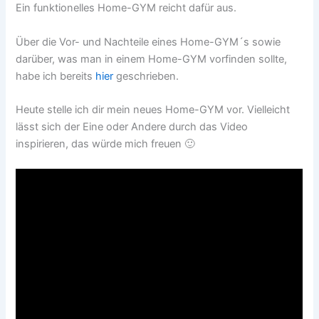
Ein funktionelles Home-GYM reicht dafür aus.
Über die Vor- und Nachteile eines Home-GYM´s sowie
darüber, was man in einem Home-GYM vorfinden sollte,
habe ich bereits
hier
geschrieben.
Heute stelle ich dir mein neues Home-GYM vor. Vielleicht
lässt sich der Eine oder Andere durch das Video
inspirieren, das würde mich freuen 🙂