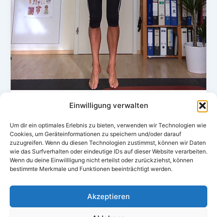
Einwilligung verwalten
,
Krafttraining
Laufen
Hanging als Finisher nach dem Laufen
Um dir ein optimales Erlebnis zu bieten, verwenden wir Technologien wie
Cookies, um Geräteinformationen zu speichern und/oder darauf
Bei den Nüchternläufen kommen mir immer wieder
zuzugreifen. Wenn du diesen Technologien zustimmst, können wir Daten
viele tolle Ideen, die ich dann aber doch nicht alle im
wie das Surfverhalten oder eindeutige IDs auf dieser Website verarbeiten.
Wenn du deine Einwillligung nicht erteilst oder zurückziehst, können
Kopf behalte […]
bestimmte Merkmale und Funktionen beeinträchtigt werden.
Akzeptieren