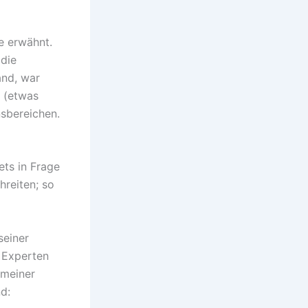
e erwähnt.
 die
and, war
z (etwas
nsbereichen.
ets in Frage
hreiten; so
seiner
 Experten
 meiner
d: