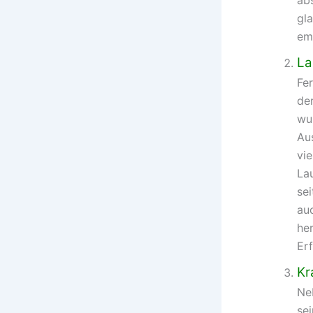
gla
em
La
Fer
de
wu
Au
vie
Lau
se
auc
her
Er
Kr
Ne
se