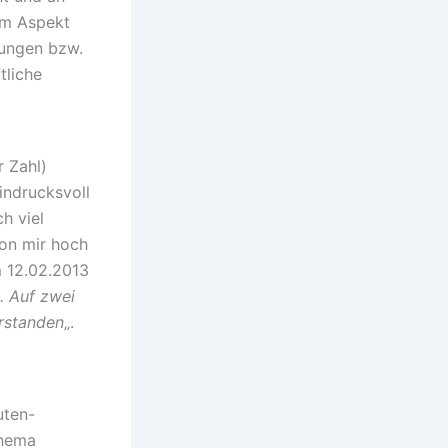
dem Aspekt
bungen bzw.
tliche
 Zahl)
indrucksvoll
h viel
on mir hoch
m 12.02.2013
. Auf zwei
erstanden
„.
uten-
Thema