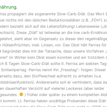
nährung.
rriss propagiert die sogenannte Slow-Carb-Diät. Das Wort D
ei nichts mit den üblichen Reduktionsdiäten (z.B. „FDH“) zu
dern bezieht sich auf die Lebensführung/ Lebensweise („dia
echisch). Diese „Diät“ ist teilweise an die low carb-Ernähru
gelehnt, sieht aber im Gegensatz zu dieser den regelmäßi
 Hülsenfrüchten, insb. Linsen, vor. Das Obst hält Ferriss für
d begründet dies mit der Tatsache, dass unsere Vorfahren 
hren“ im Winter kein Obst essen konnten und wir trotzdem 
ch 6 Tagen Slow-Carb-Diät sollte lt. Ferriss am siebten Ta
 Schlampertag -Ferriss nennt ihn „Fresstag“- folgen. Dieser
erseits dazu, den Stoffwechsel aufrecht zu erhalten (u.a.
ilddrüsenfunktion). Andererseits soll er verhindern, dass e
en dauerhaften Verzicht auf vielerlei Leckeres (aber leider
gesundes
) früher oder später zu einem kompletten Ab
ät kommt. Lt. Ferriss haben unzählige Probanden diese Diät 
olviert.Ich habe die Slow-Carb-Diät zwar nicht zu 100% pra