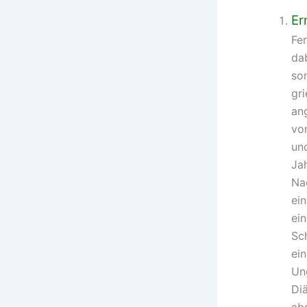
Er
Fe
dab
son
gri
an
von
un
Ja
Na
ein
ein
Sch
ein
Un
Di
abs