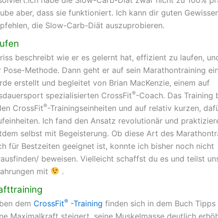
ube aber, dass sie funktioniert. Ich kann dir guten Gewisse
pfehlen, die Slow-Carb-Diät auszuprobieren.
ufen
riss beschreibt wie er es gelernt hat, effizient zu laufen, u
r Pose-Methode. Dann geht er auf sein Marathontraining ein
rde erstellt und begleitet von Brian MacKenzie, einem auf
®
sdauersport spezialisierten CrossFit
-Coach. Das Training 
®
len CrossFit
-Trainingseinheiten und auf relativ kurzen, daf
feinheiten. Ich fand den Ansatz revolutionär und praktizier
itdem selbst mit Begeisterung. Ob diese Art des Marathontr
h für Bestzeiten geeignet ist, konnte ich bisher noch nicht
ausfinden/ beweisen. Vielleicht schaffst du es und teilst un
fahrungen mit
.
afttraining
®
ben dem
CrossFit
-Training
finden sich in dem Buch Tipps
ine Maximalkraft steigert, seine Muskelmasse deutlich erhö