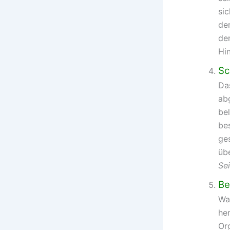
si
de
de
Hi
S
Da
ab
be
be
ge
übe
Sei
Be
Wa
her
Or