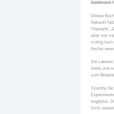
Goldmann V
Dieses Buch
Gekauft hab
Thematik „S
aber viel me
richtig tun)
Ferriss nenn
Die Lektüre 
stelle und v
zum Beispi
Timothy Ferr
Experimente
begleitet. D
Sicht wesen