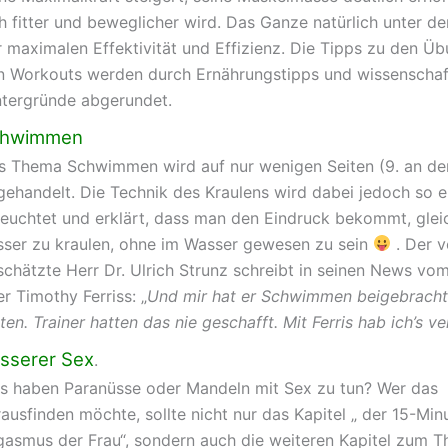
ch fitter und beweglicher wird. Das Ganze natürlich unter 
r maximalen Effektivität und Effizienz. Die Tipps zu den Ü
n Workouts werden durch Ernährungstipps und wissenschaf
ntergründe abgerundet.
chwimmen
s Thema Schwimmen wird auf nur wenigen Seiten (9. an der
gehandelt. Die Technik des Kraulens wird dabei jedoch so e
leuchtet und erklärt, dass man den Eindruck bekommt, gleic
sser zu kraulen, ohne im Wasser gewesen zu sein
. Der v
schätzte Herr Dr. Ulrich Strunz schreibt in seinen News vo
r Timothy Ferriss: „
Und mir hat er Schwimmen beigebracht
ten. Trainer hatten das nie geschafft. Mit Ferris hab ich’s v
sserer Sex
.
s haben Paranüsse oder Mandeln mit Sex zu tun? Wer das
ausfinden möchte, sollte nicht nur das Kapitel „ der 15-Min
gasmus der Frau“, sondern auch die weiteren Kapitel zum 