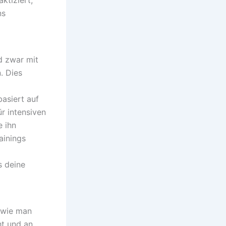
ns
nd zwar mit
. Dies
basiert auf
ür intensiven
e ihn
ainings
s deine
 wie man
ht und an