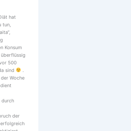
iät hat
 tun,
ita“,
ng
gen Konsum
 überflüssig
„vor 500
da sind
.
g der Woche
 dient
s durch
bruch der
erfolgreich
ktiziert,